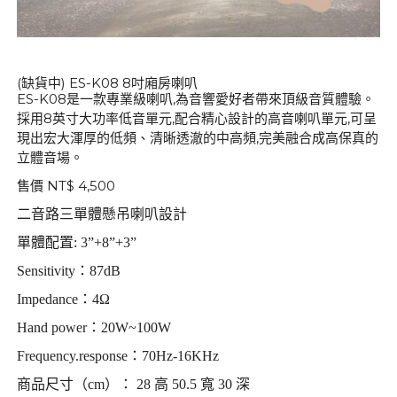
(缺貨中) ES-K08 8吋廂房喇叭
ES-K08是一款專業級喇叭,為音響愛好者帶來頂級音質體驗。
採用8英寸大功率低音單元,配合精心設計的高音喇叭單元,可呈
現出宏大渾厚的低頻、清晰透澈的中高頻,完美融合成高保真的
立體音場。
售價 NT$ 4,500
二音路三單體懸吊喇叭設計
單體配置: 3”+8”+3”
Sensitivity：87dB
Impedance：4Ω
Hand power：20W~100W
Frequency.response：70Hz-16KHz
商品尺寸（cm）： 28 高 50.5 寬 30 深