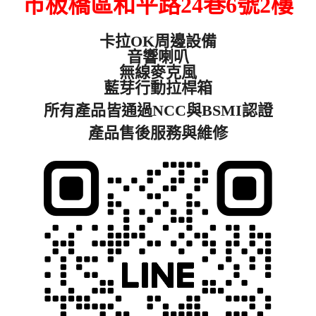
市板橋區和平路24巷6號2樓
卡拉
OK
周邊設備
音響喇叭
無線麥克風
藍芽行動拉桿箱
所有產品皆通過
NCC
與
BSMI
認證
產品售後服務與維修